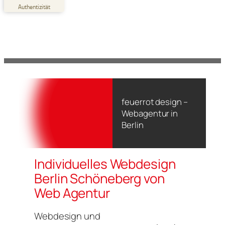
Empfehlungen auf
Authentizität
ProvenExpert.com
5,00
/
4,91
19
55
Bewertungen auf
2
Bewertungen von
ProvenExpert.com
anderen Quellen
Blick aufs ProvenExpert-Profil werfen
22.06.2026
feuerrot design –
Webagentur in
Berlin
Individuelles Webdesign
Berlin Schöneberg von
Web Agentur
Webdesign und