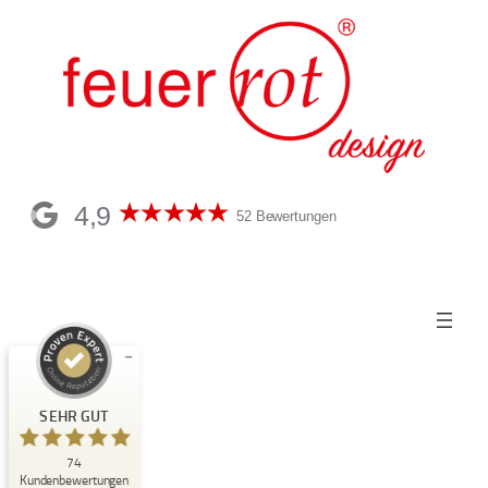
4,9
52 Bewertungen
Kundenbewertungen und Erfahrungen zu
feuerrot design
SEHR GUT
SEHR GUT
74
%
100
Kundenbewertungen