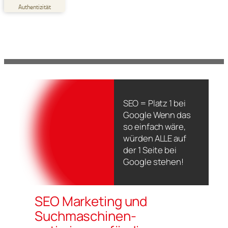
Empfehlungen auf
Authentizität
ProvenExpert.com
5,00
/
4,91
19
55
Bewertungen auf
2
Bewertungen von
ProvenExpert.com
anderen Quellen
Blick aufs ProvenExpert-Profil werfen
22.06.2026
SEO = Platz 1 bei
Google Wenn das
so einfach wäre,
würden ALLE auf
der 1 Seite bei
Google stehen!
SEO Marketing und
Suchmaschinen­