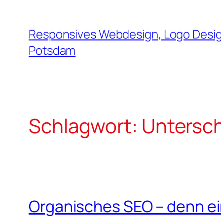
Zum
Inhalt
Responsives Webdesign, Logo Design
springen
Potsdam
Schlagwort:
Untersc
Organisches SEO – denn ein