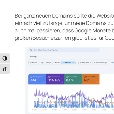
Bei ganz neuen Domains sollte die Websi
einfach viel zu lange, um neue Domains zu
auch mal passieren, dass Google Monate b
großen Besucherzahlen gibt, ist es für Go
Umschalten auf hohe Kontraste
Schrift vergrößern