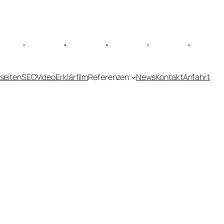
seiten
SEO
Video
Erklärfilm
Referenzen
News
Kontakt
Anfahrt